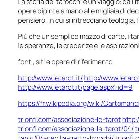
La storia dei tarocchi è un viaggio: dall’
opere dipinte a mano alle migliaia di d
pensiero, in cui si intrecciano teologia, 
Più che un semplice mazzo di carte, i t
le speranze, le credenze e le aspirazioni
fonti, siti e opere di riferimento
http://www.letarot.it/
http://www.letaro
http://www.letarot.it/page.aspx?id=9
https://fr.wikipedia.org/wiki/Cartomanc
trionfi.com/associazione-le-tarot
http:
trionfi.com/associazione-le-tarot/04/
t
tarot/04-cecilia-gatto-trocchi/
trionfi