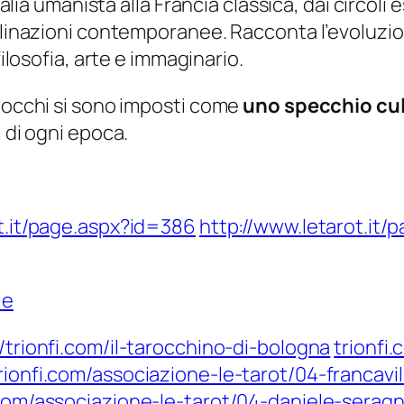
Italia umanista alla Francia classica, dai circol
eclinazioni contemporanee. Racconta l’evoluzio
filosofia, arte e immaginario.
arocchi si sono imposti come
uno specchio cul
 di ogni epoca.
t.it/page.aspx?id=386
http://www.letarot.it
ie
//trionfi.com/il-tarocchino-di-bologna
trionfi
rionfi.com/associazione-le-tarot/04-francavil
.com/associazione-le-tarot/04-daniele-seragn