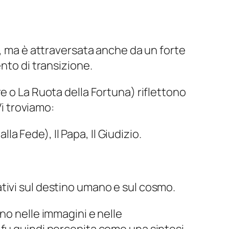
o, ma è attraversata anche da un forte
nto di transizione.
e o La Ruota della Fortuna) riflettono
Vi troviamo:
a Fede), Il Papa, Il Giudizio.
gativi sul destino umano e sul cosmo.
no nelle immagini e nelle
 fu quindi percepita come una sintesi