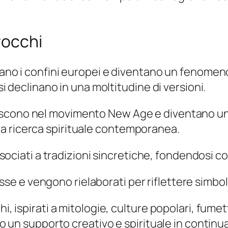
rocchi
ssano i confini europei e diventano un fenomeno
 si declinano in una moltitudine di versioni.
seriscono nel movimento New Age e diventano u
lla ricerca spirituale contemporanea.
sociati a tradizioni sincretiche, fondendosi con
sse e vengono rielaborati per riflettere simboli
i, ispirati a mitologie, culture popolari, fumett
ono un supporto creativo e spirituale in contin