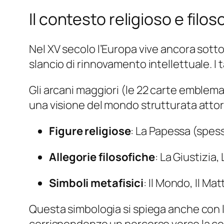
Il contesto religioso e filos
Nel XV secolo l’Europa vive ancora sotto
slancio di rinnovamento intellettuale. I
Gli
arcani maggiori
(le 22 carte emblemat
una visione del mondo strutturata attorno
Figure religiose
: La Papessa (spesso
Allegorie filosofiche
: La Giustizia
Simboli metafisici
: Il Mondo, Il Ma
Questa simbologia si spiega anche con l’
corrispondenze un percorso verso la con