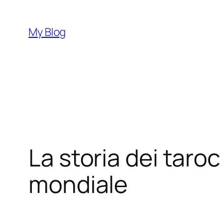
Vai
al
My Blog
contenuto
La storia dei taroc
mondiale