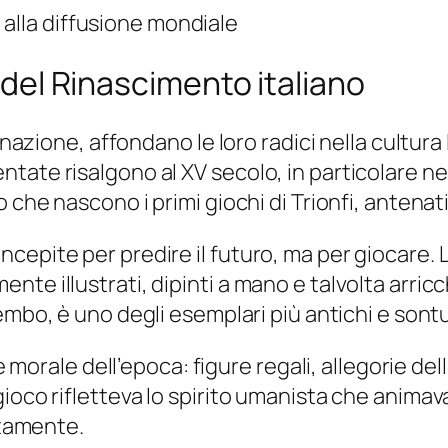
ne alla diffusione mondiale
e del Rinascimento italiano
nazione, affondano le loro radici nella cultura lu
ate risalgono al XV secolo, in particolare nel
o che nascono i primi giochi di
Trionfi
, antenati
epite per predire il futuro, ma per giocare. Le
e illustrati, dipinti a mano e talvolta arricchi
Bembo, è uno degli esemplari più antichi e sontuo
 e morale dell’epoca: figure regali, allegorie de
ioco rifletteva lo spirito umanista che animava
ttamente.