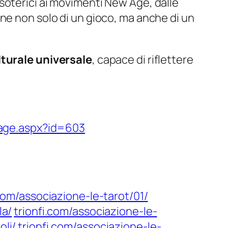
i esoterici ai movimenti New Age, dalle
ne non solo di un gioco, ma anche di un
turale universale
, capace di riflettere
/page.aspx?id=603
.com/associazione-le-tarot/01/
la/
trionfi.com/associazione-le-
oli/
trionfi.com/associazione-le-