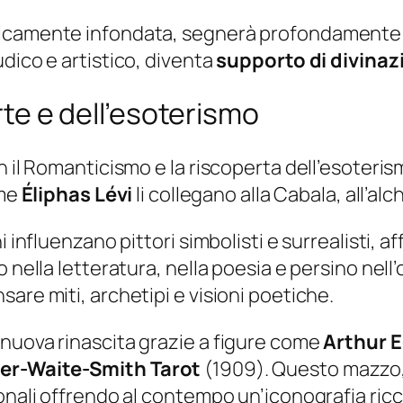
ricamente infondata, segnerà profondamente l
dico e artistico, diventa
supporto di divinaz
arte e dell’esoterismo
n il Romanticismo e la riscoperta dell’esoteris
ome
Éliphas Lévi
li collegano alla Cabala, all’alc
 influenzano pittori simbolisti e surrealisti, af
 nella letteratura, nella poesia e persino nell’
are miti, archetipi e visioni poetiche.
nuova rinascita grazie a figure come
Arthur 
er-Waite-Smith Tarot
(1909). Questo mazzo
ionali offrendo al contempo un’iconografia ric